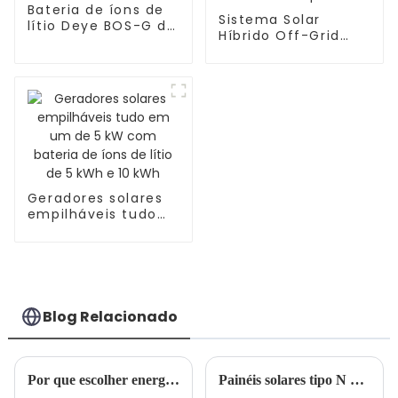
Bateria de íons de
Sistema Solar
lítio Deye BOS-G de
Híbrido Off-Grid
alta tensão
com Bateria de Íons
de Lítio - 48V 5KW-
cópia
Geradores solares
empilháveis ​​tudo
em um de 5 kW
com bateria de
íons de lítio de 5
kWh e 10 kWh
Blog Relacionado
Por que escolher energia solar para sua casa ou empresa?
Painéis solares tipo N vs. tipo P: uma análise comparativa de eficiência