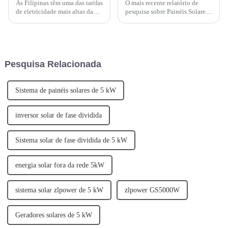
As Filipinas têm uma das tarifas
O mais recente relatório de
de eletricidade mais altas da
pesquisa sobre Painéis Solares
Ásia. Ao instalar um sistema de
Tipo N vs. Tipo P: Uma Análise
energia solar, você pode
Comparativa de Eficiência foi
eliminar ou reduzir
divulgado por uma empresa
significativamente sua conta
líder em energia solar. O
mensal de energia elétrica.
relatório fornece uma análise
Pesquisa Relacionada
aprofundada de...
Sistema de painéis solares de 5 kW
inversor solar de fase dividida
Sistema solar de fase dividida de 5 kW
energia solar fora da rede 5kW
sistema solar zlpower de 5 kW
zlpower GS5000W
Geradores solares de 5 kW