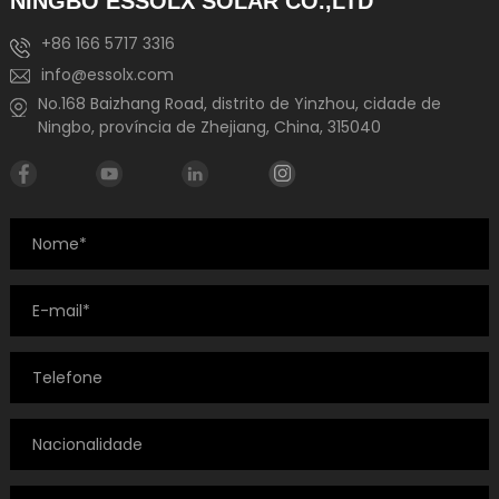
NINGBO ESSOLX SOLAR CO.,LTD
+86 166 5717 3316
info@essolx.com
No.168 Baizhang Road, distrito de Yinzhou, cidade de
Ningbo, província de Zhejiang, China, 315040