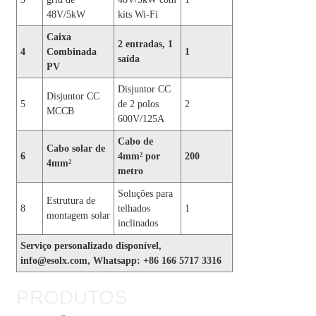
48V/5kW
kits Wi-Fi
Caixa
2 entradas, 1
4
Combinada
1
saída
PV
Disjuntor CC
Disjuntor CC
5
de 2 polos
2
MCCB
600V/125A
Cabo de
Cabo solar de
6
4mm² por
200
4mm²
metro
Soluções para
Estrutura de
8
telhados
1
montagem solar
inclinados
Serviço personalizado disponível,
info@esolx.com, Whatsapp: +86 166 5717 3316
PRODUTOS