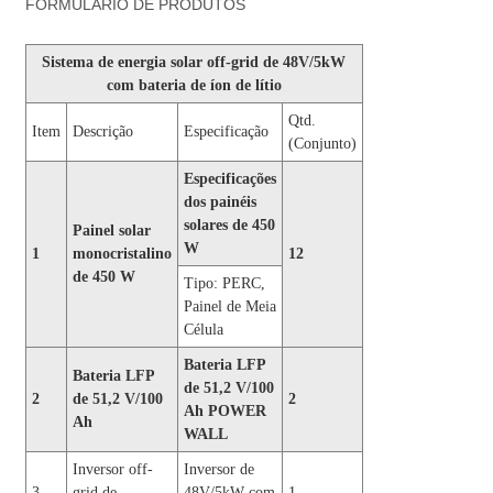
FORMULÁRIO DE PRODUTOS
Sistema de energia solar off-grid de 48V/5kW
com bateria de íon de lítio
Qtd.
Item
Descrição
Especificação
(Conjunto)
Especificações
dos painéis
solares de 450
Painel solar
W
1
monocristalino
12
de 450 W
Tipo: PERC,
Painel de Meia
Célula
Bateria LFP
Bateria LFP
de 51,2 V/100
2
de 51,2 V/100
2
Ah POWER
Ah
WALL
Inversor off-
Inversor de
3
grid de
48V/5kW com
1