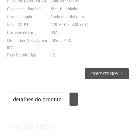
POTÊNCIA NOMINAL
5000VA/ 5000W
Capacidade Paralela
Sim, 6 unidades
forma de onda
Onda senoidal pura
Faixa MPPT
120 VCC ~ 430 VCC
Corrente de carga
80A
Dimensões (C/L/A) em
485/330/135
mm
Peso líquido (kg)
12
CONTATE-NOS
detalhes do produto
PRODUTOS