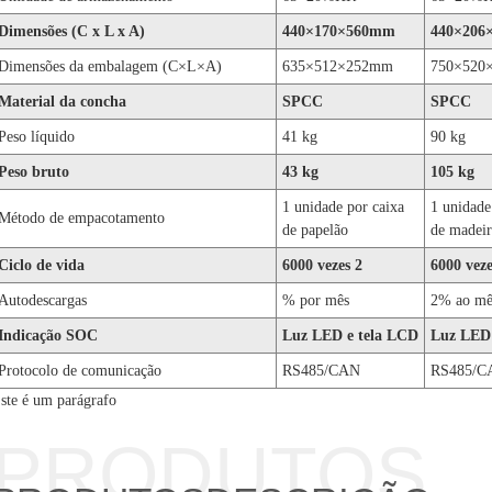
Dimensões (C x L x A)
440×170×560mm
440×206
Dimensões da embalagem (C×L×A)
635×512×252mm
750×520
Material da concha
SPCC
SPCC
Peso líquido
41 kg
90 kg
Peso bruto
43 kg
105 kg
1 unidade por caixa
1 unidade
Método de empacotamento
de papelão
de madeir
Ciclo de vida
6000 vezes 2
6000 veze
Autodescargas
% por mês
2% ao mê
Indicação SOC
Luz LED e tela LCD
Luz LED 
Protocolo de comunicação
RS485/CAN
RS485/C
ste é um parágrafo
PRODUTOS