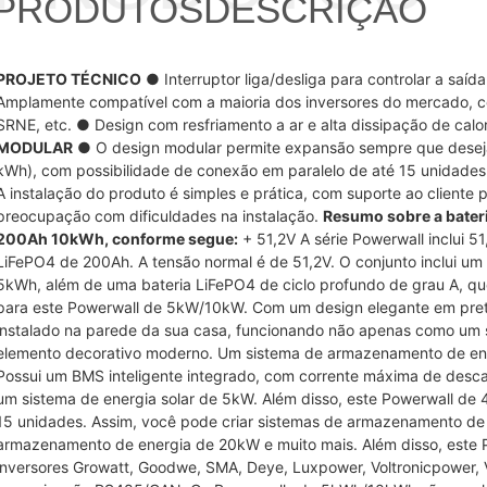
PRODUTOS
DESCRIÇÃO
PROJETO TÉCNICO
● Interruptor liga/desliga para controlar a sa
Amplamente compatível com a maioria dos inversores do mercado, 
SRNE, etc. ● Design com resfriamento a ar e alta dissipação de calo
MODULAR
● O design modular permite expansão sempre que deseja
kWh), com possibilidade de conexão em paralelo de até 15 unidade
A instalação do produto é simples e prática, com suporte ao cliente 
preocupação com dificuldades na instalação.
Resumo sobre a bater
200Ah 10kWh, conforme segue:
+
51,2V
A série Powerwall inclui
51
LiFePO4 de 200Ah. A tensão normal é de 51,2V. O conjunto inclui u
5kWh, além de uma bateria LiFePO4 de ciclo profundo de grau A, que
para este Powerwall de 5kW/10kW. Com um design elegante em preto
instalado na parede da sua casa, funcionando não apenas como um
elemento decorativo moderno. Um sistema de armazenamento de ene
Possui um BMS inteligente integrado, com corrente máxima de desc
um sistema de energia solar de 5kW. Além disso, este Powerwall de
15 unidades. Assim, você pode criar sistemas de armazenamento de 
armazenamento de energia de 20kW e muito mais. Além disso, este 
inversores Growatt, Goodwe, SMA, Deye, Luxpower, Voltronicpower, V