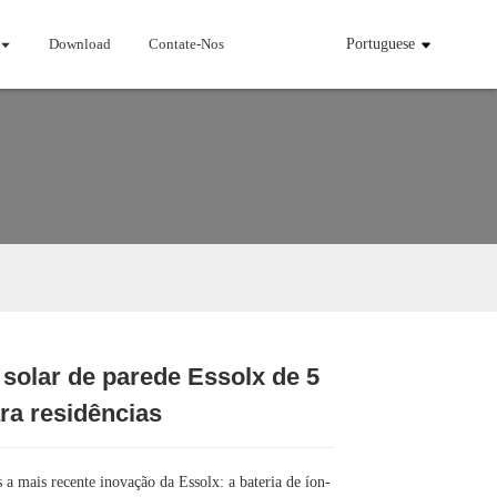
Download
Contate-Nos
Portuguese
 solar de parede Essolx de 5
ra residências
Loading...
Loading...
Loading...
Loading...
a mais recente inovação da Essolx: a bateria de íon-