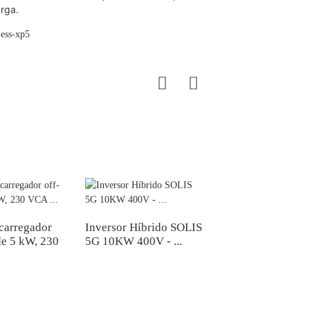
rga.
/carregador
Inversor Híbrido SOLIS
Lâmpada solar JA 
de 5 kW, 230
5G 10KW 400V - ...
alta qualidade, 455
prateada...