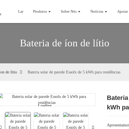
Lar
Produtos
Sobre Nós
Notícias
Apoiar
Bateria de íon de lítio
íon de lítio
Bateria solar de parede Essolx de 5 kWh para residências
Bateria
Loading...
Loading...
kWh pa
Apresentamos 