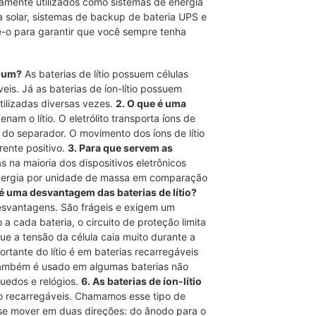
ente utilizados como sistemas de energia
a solar, sistemas de backup de bateria UPS e
e-o para garantir que você sempre tenha
omum?
As baterias de lítio possuem células
veis. Já as baterias de íon-lítio possuem
tilizadas diversas vezes.
2. O que é uma
am o lítio. O eletrólito transporta íons de
 do separador. O movimento dos íons de lítio
rente positivo.
3. Para que servem as
as na maioria dos dispositivos eletrônicos
 energia por unidade de massa em comparação
 é uma desvantagem das baterias de lítio?
desvantagens. São frágeis e exigem um
a cada bateria, o circuito de proteção limita
e a tensão da célula caia muito durante a
tante do lítio é em baterias recarregáveis ​​
io também é usado em algumas baterias não
quedos e relógios.
6. As baterias de íon-lítio
 são recarregáveis. Chamamos esse tipo de
em se mover em duas direções: do ânodo para o