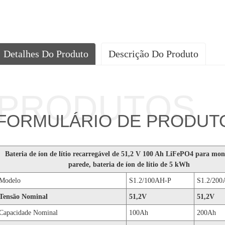
Detalhes Do Produto
Descrição Do Produto
PRODUTOS
FORMULÁRIO DE PRODUT
Bateria de íon de lítio recarregável de 51,2 V 100 Ah LiFePO4 para mo
parede, bateria de íon de lítio de 5 kWh
Modelo
S1.2/100AH-P
S1.2/200
Tensão Nominal
51,2V
51,2V
Capacidade Nominal
100Ah
200Ah