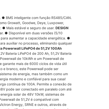
ída. ● BMS inteligente com função RS485/CAN.
como Growatt, Goodwe, Deye, Luxpower,
r. ● Mais estável e seguro de usar.
DESIGN
r. ● Disponível em duas versões (5/10
s para aumentar a capacidade energética. ●
para auxiliar no processo, eliminando qualquer
ia Powerwall LiFePO4 de 51,2V 100Ah
,2V
Bateria LiFePO4 de 200 Ah,
51,2V
Bateria
m Powerwall de 10kWh e um Powerwall de
 garante mais de 6000 ciclos de vida útil
 e branco, este Powerwall pode ser
 sistema de energia, mas também como um
rgia moderno e confiável para sua casa!
arga contínua de 100A. Permite a conexão de
 48V pode ser conectado em paralelo com até
energia solar de 48V 10kW, sistemas de
Powerwall de 51,2V é compatível com
ictron Energy, SRNE e outros, através de