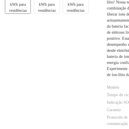
lítio! Nossa 
combinação d
liberar íons 
armazenamento
da bateria fa
de elétrons l
positivo. Ess
desempenho e
desde eletrôn
bateria de ío
energia confi
Experimente 
de íon-lítio d
Modelo
Tempo de cic
Indicação S
Garantia
Protocolo de
comunicação