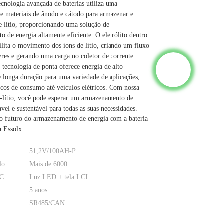
tecnologia avançada de baterias utiliza uma
e materiais de ânodo e cátodo para armazenar e
de lítio, proporcionando uma solução de
 de energia altamente eficiente. O eletrólito dentro
cilita o movimento dos íons de lítio, criando um fluxo
ivres e gerando uma carga no coletor de corrente
a tecnologia de ponta oferece energia de alto
 longa duração para uma variedade de aplicações,
icos de consumo até veículos elétricos. Com nossa
n-lítio, você pode esperar um armazenamento de
ável e sustentável para todas as suas necessidades.
o futuro do armazenamento de energia com a bateria
a Essolx.
51,2V/100AH-P
lo
Mais de 6000
OC
Luz LED + tela LCL
5 anos
SR485/CAN