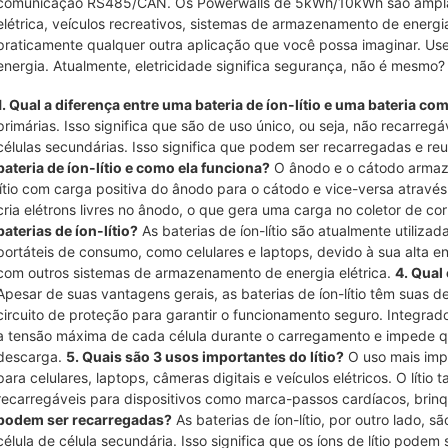
comunicação RS485/CAN. Os Powerwalls de 5kWh/10kWh são amplam
elétrica, veículos recreativos, sistemas de armazenamento de energi
praticamente qualquer outra aplicação que você possa imaginar. Us
energia. Atualmente, eletricidade significa segurança, não é mesmo?
1. Qual a diferença entre uma bateria de íon-lítio e uma bateria c
primárias. Isso significa que são de uso único, ou seja, não recarregá
células secundárias. Isso significa que podem ser recarregadas e reu
bateria de íon-lítio e como ela funciona?
O ânodo e o cátodo armazen
lítio com carga positiva do ânodo para o cátodo e vice-versa através
cria elétrons livres no ânodo, o que gera uma carga no coletor de cor
baterias de íon-lítio?
As baterias de íon-lítio são atualmente utilizad
portáteis de consumo, como celulares e laptops, devido à sua alta
com outros sistemas de armazenamento de energia elétrica.
4. Qual
Apesar de suas vantagens gerais, as baterias de íon-lítio têm suas 
circuito de proteção para garantir o funcionamento seguro. Integrado 
a tensão máxima de cada célula durante o carregamento e impede qu
descarga.
5. Quais são 3 usos importantes do lítio?
O uso mais impor
para celulares, laptops, câmeras digitais e veículos elétricos. O lít
recarregáveis ​​para dispositivos como marca-passos cardíacos, brin
podem ser recarregadas?
As baterias de íon-lítio, por outro lado,
célula de célula secundária. Isso significa que os íons de lítio pod