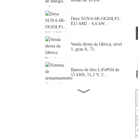
tensão de 18 kW...
Deye SUN-6.6K-OG03LP1-
EU-AM2 – 6,6 kW...
Venda direta da fábrica, nível
1, grau A, 71...
Bateria de lítio LiFePO4 de
15 kWh, 51,2 V, 3...
Deye 125kW SUN-125k-
SG02HP3-EU-GM10 |...
Deye SUN-18K-SG01LP2-
US-AM3-P: 18kW S...