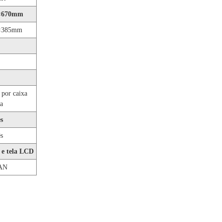
×670mm
×385mm
 por caixa
a
s
s
e tela LCD
AN