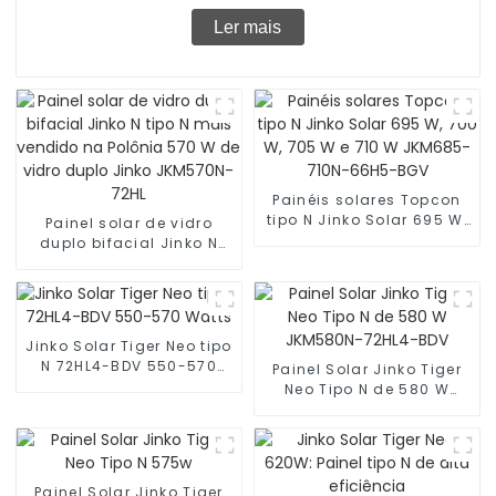
Ler mais
Painéis solares Topcon
tipo N Jinko Solar 695 W,
Painel solar de vidro
700 W, 705 W e 710 W
duplo bifacial Jinko N
JKM685-710N-66H5-BGV
tipo N mais vendido na
Polônia 570 W de vidro
duplo Jinko JKM570N-
72HL
Jinko Solar Tiger Neo tipo
N 72HL4-BDV 550-570
Painel Solar Jinko Tiger
Watts
Neo Tipo N de 580 W
JKM580N-72HL4-BDV
Painel Solar Jinko Tiger