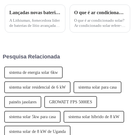
Lançadas novas baterias de lítio LeFepo4 personalizáveis ​​para montagem em parede
O que é ar condicionado solar?Tipos de ar condicionado solar fotovoltaico
A Lithiumax, fornecedora líder
O que é ar condicionado solar?
de baterias de lítio avançadas,
Ar condicionado solar refere-se
anunciou o lançamento de suas
a qualquer sistema de ar
novas baterias de lítio LeFepo4
condicionado (refrigeração)
personalizáveis ​​para montagem
que utilize energia solar –
em parede. As novas baterias
Wikipédia. Isso pode ser feito
foram projetadas para oferecer...
por meio de...
Pesquisa Relacionada
sistema de energia solar 6kw
sistema solar residencial de 6 kW
sistema solar para casa
painéis jasolares
GROWATT FPS 5000ES
sistema solar 5kw para casa
sistema solar híbrido de 8 kW
sistema solar de 8 kW de Uganda