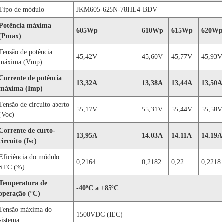
Tipo de módulo
JKM605-625N-78HL4-BDV
Potência máxima
605Wp
610Wp
615Wp
620W
(Pmax)
Tensão de potência
45,42V
45,60V
45,77V
45,93V
máxima (Vmp)
Corrente de potência
13,32A
13,38A
13,44A
13,50A
máxima (Imp)
Tensão de circuito aberto
55,17V
55,31V
55,44V
55,58V
(Voc)
Corrente de curto-
13,95A
14.03A
14.11A
14.19A
circuito (Isc)
Eficiência do módulo
0,2164
0,2182
0,22
0,2218
STC (%)
Temperatura de
-40ºC a +85ºC
operação (ºC)
Tensão máxima do
1500VDC (IEC)
sistema