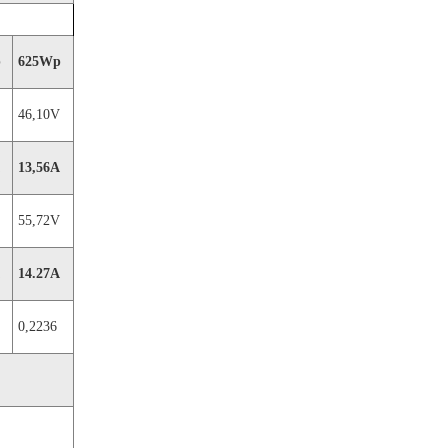
p
625Wp
46,10V
13,56A
55,72V
14.27A
0,2236