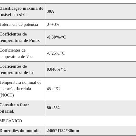
classificação máxima do
30A
fusível em série
Tolerância de potência
0~+3%
Coeficientes de
-0,30%/ºC
temperatura de Pmax
Coeficientes de
-0,25%/ºC
temperatura de Voc
Coeficientes de
0,046%/ºC
temperatura de Isc
Temperatura nominal de
operação da célula
45±2ºC
(NOCT)
Consulte o fator
80±5%
bifacial.
MECÂNICO
Dimensões do módulo
2465*1134*30mm