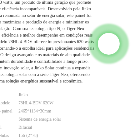
 watts, um produto de última geração que promete
 eficiência incomparáveis. Desenvolvido pela Jinko
a renomada no setor de energia solar, este painel foi
a maximizar a produção de energia e minimizar os
talação. Com sua tecnologia tipo N, o Tiger Neo
 eficiência e melhor desempenho em condições reais
delo 78HL 4-BDV oferece impressionantes 620 watts
tornando-o a escolha ideal para aplicações residenciais
 O design avançado e os materiais de alta qualidade
antem durabilidade e confiabilidade a longo prazo.
 inovação solar, a Jinko Solar continua a expandir
 tecnologia solar com a série Tiger Neo, oferecendo
uma solução energética sustentável e econômica.
Jinko
odelo
78HL4-BDV 620W
 painel
2465*1134*30mm
Sistema de energia solar
l
Bifacial
lulas
156 (2*78)