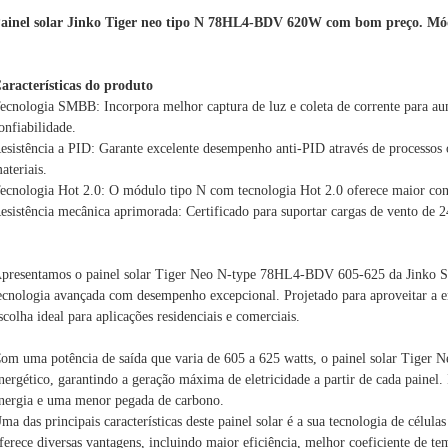
ainel solar Jinko Tiger neo tipo N 78HL4-BDV 620W com bom preço. Módul
aracterísticas do produto
ecnologia SMBB: Incorpora melhor captura de luz e coleta de corrente para au
onfiabilidade.
esistência a PID: Garante excelente desempenho anti-PID através de processos
ateriais.
ecnologia Hot 2.0: O módulo tipo N com tecnologia Hot 2.0 oferece maior c
esistência mecânica aprimorada: Certificado para suportar cargas de vento de 2
presentamos o painel solar Tiger Neo N-type 78HL4-BDV 605-625 da Jinko So
ecnologia avançada com desempenho excepcional. Projetado para aproveitar a ener
scolha ideal para aplicações residenciais e comerciais.
om uma potência de saída que varia de 605 a 625 watts, o painel solar Tiger
nergético, garantindo a geração máxima de eletricidade a partir de cada painel.
nergia e uma menor pegada de carbono.
ma das principais características deste painel solar é a sua tecnologia de célula
ferece diversas vantagens, incluindo maior eficiência, melhor coeficiente de t