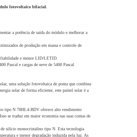
o fotovoltaico bifacial.
mentar a potência de saída do módulo e melhorar a
 otimizados de produção em massa e controle de
onfiabilidade e menor LID/LETID.
400 Pascal e cargas de neve de 5400 Pascal.
lar, uma solução fotovoltaica de ponta que combina
gia solar de forma eficiente, este painel solar é a
 Neo tipo N 78HL4-BDV oferece alto rendimento
 Isso se traduz em maior economia nas suas contas de
s de silício monocristalino tipo N. Esta tecnologia
emperatura e menor degradação induzida pela luz. As