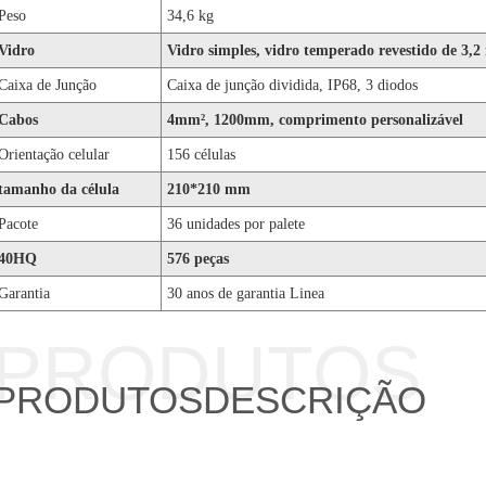
Peso
34,6 kg
Vidro
Vidro simples, vidro temperado revestido de 3,
Caixa de Junção
Caixa de junção dividida, IP68, 3 diodos
Cabos
4mm², 1200mm, comprimento personalizável
Orientação celular
156 células
tamanho da célula
210*210 mm
Pacote
36 unidades por palete
40HQ
576 peças
Garantia
30 anos de garantia Linea
PRODUTOS
PRODUTOS
DESCRIÇÃO