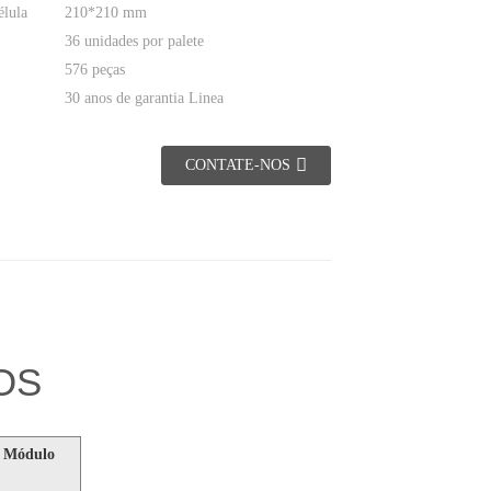
élula
210*210 mm
36 unidades por palete
576 peças
30 anos de garantia Linea
CONTATE-NOS
OS
. Módulo