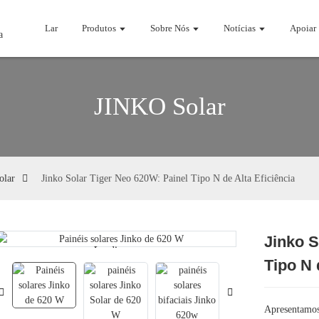
Lar
Produtos
Sobre Nós
Notícias
Apoiar
JINKO Solar
olar
Jinko Solar Tiger Neo 620W: Painel Tipo N de Alta Eficiência
Jinko S
Loading...
Loading...
Tipo N 
Apresentamos