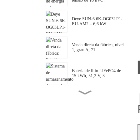
tensão de 18 kW...
Deye SUN-6.6K-OG03LP1-
EU-AM2 – 6,6 kW...
Venda direta da fábrica, nível
1, grau A, 71...
Bateria de lítio LiFePO4 de
15 kWh, 51,2 V, 3...
Deye 125kW SUN-125k-
SG02HP3-EU-GM10 |...
Deye SUN-18K-SG01LP2-
US-AM3-P: 18kW S...