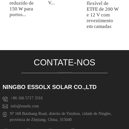
V...
ef
reduzido de
flexível de
150 W para
ETFE de 200 W
portos...
e 12 V com
revestimento
em camadas
CONTATE-NOS
NINGBO ESSOLX SOLAR CO.,LTD
+86 166 5717 3316
info@essolx.com
Nº 168 Baizhang Road, distrito de Yinzhou, cidade de Ningbo,
província de Zhejiang, China, 315040