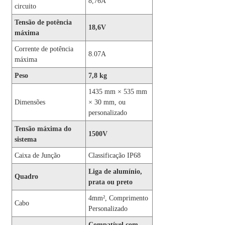
8,76A
circuito
Tensão de potência
18,6V
máxima
Corrente de potência
8.07A
máxima
Peso
7,8 kg
1435 mm × 535 mm
Dimensões
× 30 mm, ou
personalizado
Tensão máxima do
1500V
sistema
Caixa de Junção
Classificação IP68
Liga de alumínio,
Quadro
prata ou preto
4mm², Comprimento
Cabo
Personalizado
Compatível com