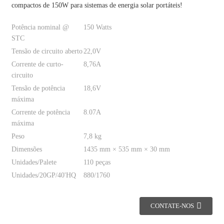
compactos de 150W para sistemas de energia solar portáteis!
Potência nominal @
150 Watts
STC
Tensão de circuito aberto
22,0V
Corrente de curto-
8,76A
circuito
Tensão de potência
18,6V
máxima
Corrente de potência
8.07A
máxima
Peso
7,8 kg
Dimensões
1435 mm × 535 mm × 30 mm
Unidades/Palete
110 peças
Unidades/20GP/40'HQ
880/1760
CONTATE-NOS