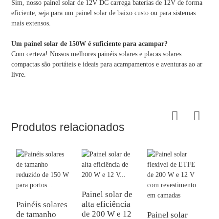
Sim, nosso painel solar de 12V DC carrega baterias de 12V de forma
eficiente, seja para um painel solar de baixo custo ou para sistemas
mais extensos.
Um painel solar de 150W é suficiente para acampar?
Com certeza! Nossos melhores painéis solares e placas solares
compactas são portáteis e ideais para acampamentos e aventuras ao ar
livre.
Produtos relacionados
Painel solar de
P
alta eficiência
T
Painéis solares
de 200 W e 12
4
de tamanho
Painel solar