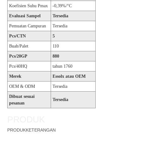
Koefisien Suhu Pmax
-0,39%/°C
Evaluasi Sampel
Tersedia
Pemuatan Campuran
Tersedia
Pcs/CTN
5
Buah/Palet
110
Pcs/20GP
880
Pcs/40HQ
tahun 1760
Merek
Essolx atau OEM
OEM & ODM
Tersedia
Dibuat sesuai
Tersedia
pesanan
PRODUK
PRODUK
KETERANGAN