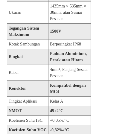
1435mm × 535mm ×
Ukuran
30mm, atau Sesuai
Pesanan
Tegangan Sistem
1500V
Maksimum
Kotak Sambungan
Berperingkat IP68
Paduan Aluminium,
Bingkai
Perak atau Hitam
4mm², Panjang Sesuai
Kabel
Pesanan
Kompatibel dengan
Konektor
MC4
Tingkat Aplikasi
Kelas A
NMOT
45±2°C
Koefisien Suhu ISC
+0,05%/°C
Koefisien Suhu VOC
-0,32%/°C