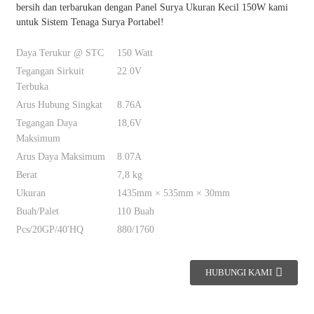
bersih dan terbarukan dengan Panel Surya Ukuran Kecil 150W kami
untuk Sistem Tenaga Surya Portabel!
Daya Terukur @ STC
150 Watt
Tegangan Sirkuit
22.0V
Terbuka
Arus Hubung Singkat
8.76A
Tegangan Daya
18,6V
Maksimum
Arus Daya Maksimum
8.07A
Berat
7,8 kg
Ukuran
1435mm × 535mm × 30mm
Buah/Palet
110 Buah
Pcs/20GP/40'HQ
880/1760
HUBUNGI KAMI