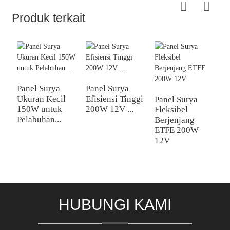
Produk terkait
Panel Surya
Panel Surya
P
Ukuran Kecil
Efisiensi Tinggi
T
Panel Surya
150W untuk
200W 12V ...
4
Fleksibel
Pelabuhan...
E
Berjenjang
Ti
ETFE 200W
12V
HUBUNGI KAMI