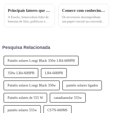
Principais fatores que afetam a vida útil da bateria de lítio: dicas para maior longevidade
Comece com conhecimentos básicos sobre inversores: um guia para iniciantes
A Essolx, fornecedora líder de
Os inversores desempenham
baterias de lítio, publicou um
um papel crucial na conversão
artigo destacando os principais
de energia elétrica, tornando-os
fatores que afetam a vida útil
compatíveis com diversos
das baterias de lítio e
dispositivos e aplicações. Se
fornecendo dicas para sua
você está pensando em usar
longevidade. A empresa
energia solar, precisa de uma
Pesquisa Relacionada
enfatiza a im...
fonte de energia reserva,...
Painéis solares Longi Black 350w LR4-60HPB
350w LR4-60HPB
LR4-60HPB
Painéis solares Longi Black 350w
painéis solares ligados
Painéis solares de 555 W
canadiansolar 555w
painéis solares 555w
CS7N-660MS