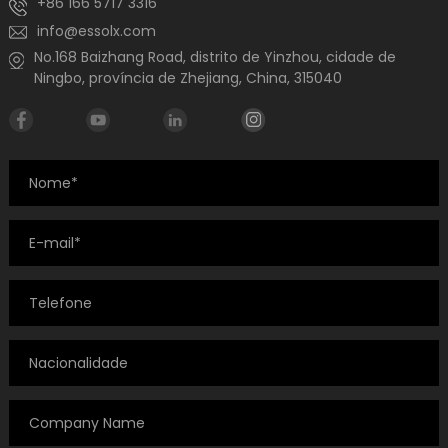
+86 166 5717 3316
info@essolx.com
No.168 Baizhang Road, distrito de Yinzhou, cidade de
Ningbo, província de Zhejiang, China, 315040