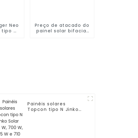
iger Neo
Preço de atacado do
 tipo N
painel solar bifacial
iência
JINKO N-Type
TOPCon Tiger Neo
630W 78HL4-BDV
Painéis solares
Topcon tipo N Jinko
Solar 695 W, 700 W,
705 W e 710 W
JKM685-710N-66H5-
BGV