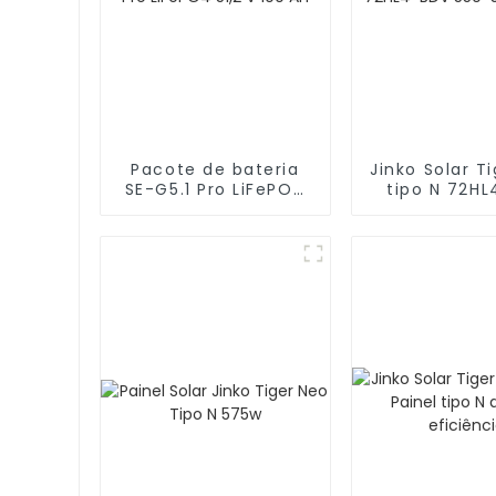
Pacote de bateria
Jinko Solar T
SE-G5.1 Pro LiFePO4
tipo N 72H
51,2 V 100 Ah
550-570 W