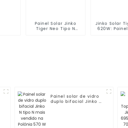
Painel Solar Jinko
Jinko Solar T
Tiger Neo Tipo N
620W: Painel
575w
de alta efic
Painel solar de vidro
duplo bifacial Jinko N
tipo N mais vendido
na Polônia 570 W de
vidro duplo Jinko
JKM570N-72HL