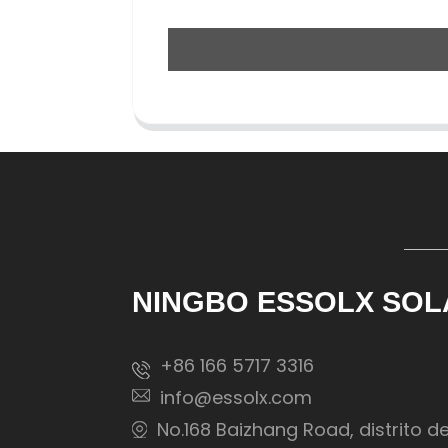
NINGBO ESSOLX SOL
+86 166 5717 3316
info@essolx.com
No.168 Baizhang Road, distrito d