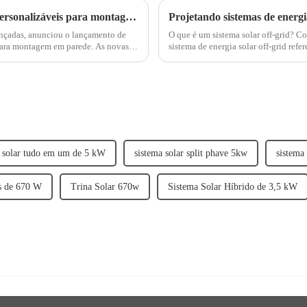
Lançadas novas baterias de lítio LeFepo4 personalizáveis ​​para montagem em parede
Projetando sistemas de energi
vançadas, anunciou o lançamento de
O que é um sistema solar off-grid? C
​​para montagem em parede. As novas
sistema de energia solar off-grid refe
independentemente da rede elétrica. É
 solar tudo em um de 5 kW
sistema solar split phave 5kw
sistema 
es de 670 W
Trina Solar 670w
Sistema Solar Híbrido de 3,5 kW