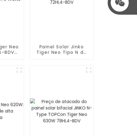
iger Neo
Painel Solar Jinko
L4-BDV
Tiger Neo Tipo N de
atts
580 W JKM580N-
72HL4-BDV