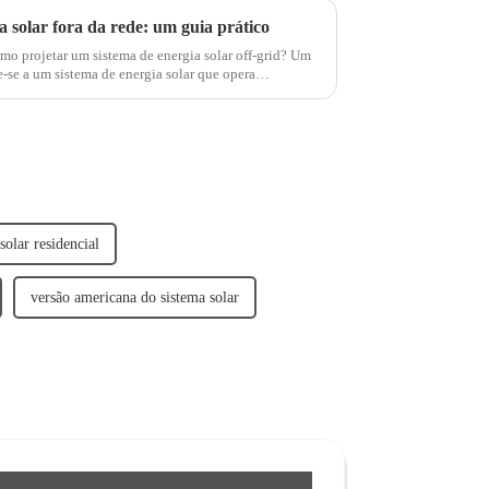
a solar fora da rede: um guia prático
omo projetar um sistema de energia solar off-grid? Um
re-se a um sistema de energia solar que opera
 típico...
solar residencial
versão americana do sistema solar