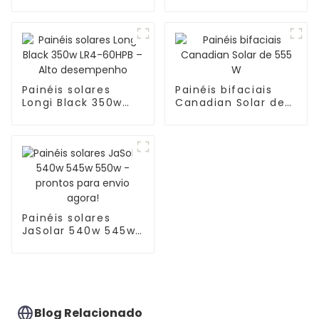
Solar 695 W, 700 W,
705 W e 710 W
JKM685-710N-66H5-
BGV
Painéis solares
Painéis bifaciais
Longi Black 350w
Canadian Solar de
LR4-60HPB – Alto
555 W
desempenho
Painéis solares
JaSolar 540w 545w
550w - prontos
para envio agora!
Blog Relacionado