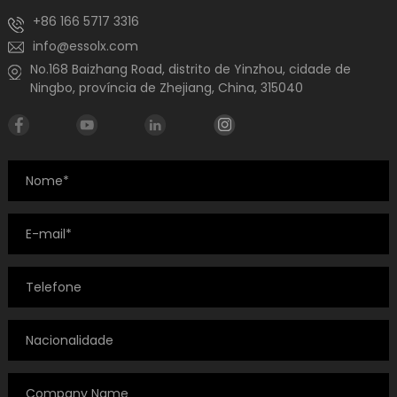
+86 166 5717 3316
info@essolx.com
No.168 Baizhang Road, distrito de Yinzhou, cidade de
Ningbo, província de Zhejiang, China, 315040