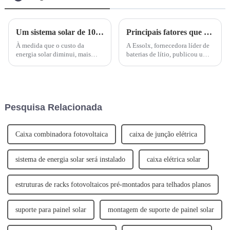
Um sistema solar de 10 kW é adequado para sua casa?
Principais fatores que afetam a vida útil da bateria de lítio: dicas para maior longevidade
À medida que o custo da
A Essolx, fornecedora líder de
energia solar diminui, mais
baterias de lítio, publicou um
pessoas estão optando por
artigo destacando os principais
instalar sistemas solares
fatores que afetam a vida útil
maiores. Isso levou os sistemas
das baterias de lítio e
solares de 10 quilowatts (kW) a
fornecendo dicas para sua
se tornarem uma opção solar
longevidade. A empresa
Pesquisa Relacionada
cada vez mais popular...
enfatiza a im...
Caixa combinadora fotovoltaica
caixa de junção elétrica
sistema de energia solar será instalado
caixa elétrica solar
estruturas de racks fotovoltaicos pré-montados para telhados planos
suporte para painel solar
montagem de suporte de painel solar