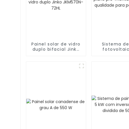
Painel solar de vidro
Sistema de
duplo bifacial Jinko
fotovoltai
N tipo N mais
telhado pla
vendido na Polônia
montado de
570 W de vidro duplo
qualidade
Jinko JKM570N-72HL
painel so