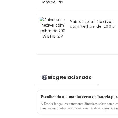
Painel solar flexível
com telhas de 200 W
ETFE 12 V
Blog Relacionado
A Essolx lançou recentemente diretrizes sobre como es
para necessidades de armazenamento de energia. Acons
fatores como consumo de energia, demanda de pico de e