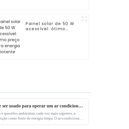
Painel solar de 50 W
acessível: ótimo
preço para energia
potente
Um sistema solar híbrido pode ser usado para operar um ar condicionado?
e questões ambientais cada vez mais urgentes, a
doção como fonte de energia limpa. O ar-condicionado,
ou-se...