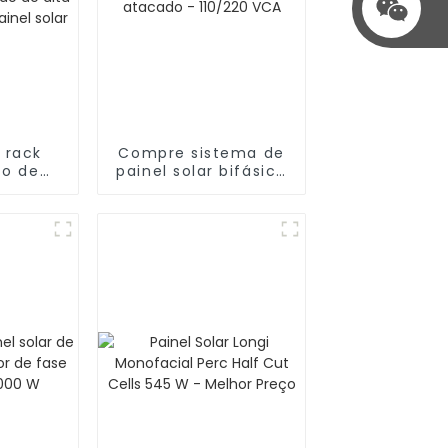
 rack
Compre sistema de
co de
painel solar bifásico
no pré-
de 12 kW no atacado
 alta
- 110/220 VCA
 para
lar