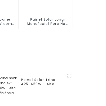
painel
Painel Solar Longi
kW com
Monofacial Perc Half
 fase
Cut Cells 545 W -
 5000 W
Melhor Preço
Painel Solar Trina
425-450W - Alta
Eficiência