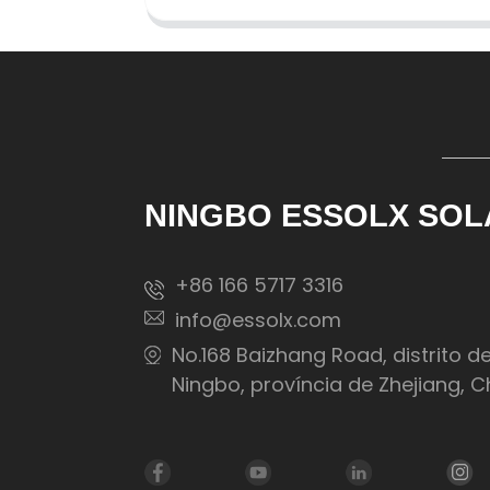
NINGBO ESSOLX SOL
+86 166 5717 3316
info@essolx.com
No.168 Baizhang Road, distrito d
Ningbo, província de Zhejiang, C