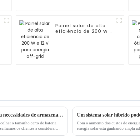
Painel solar de alta
eficiência de 200 W e
12 V para energia off-
grid
Escolhendo o tamanho certo de bateria para necessidades de armazenamento de energia
colher o tamanho certo de bateria
Com o aumento dos custos de energia 
elhamos os clientes a considerar
energia solar está ganhando ampla a
nergia e desi...
especialmente em climas quentes, torn