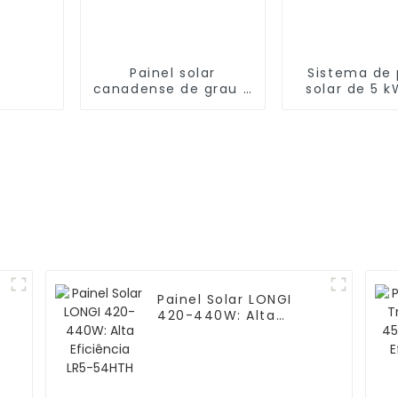
Painel solar
Sistema de 
canadense de grau A
solar de 5 
de 550 W
inversor de
dividida de
Painel Solar LONGI
420-440W: Alta
a
Eficiência LR5-54HTH