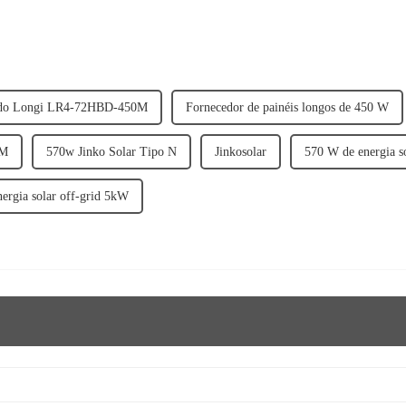
 do Longi LR4-72HBD-450M
Fornecedor de painéis longos de 450 W
0M
570w Jinko Solar Tipo N
Jinkosolar
570 W de energia so
nergia solar off-grid 5kW