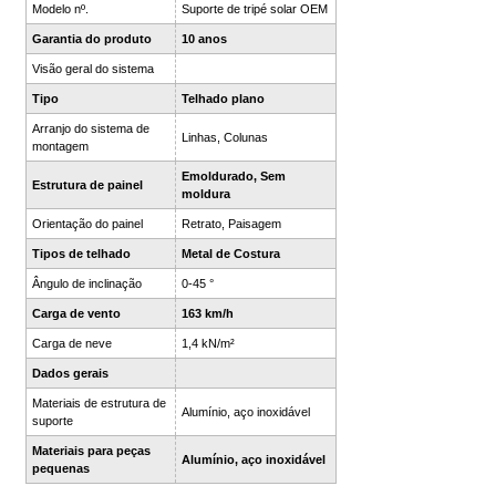
Modelo nº.
Suporte de tripé solar OEM
Garantia do produto
10 anos
Visão geral do sistema
Tipo
Telhado plano
Arranjo do sistema de
Linhas, Colunas
montagem
Emoldurado, Sem
Estrutura de painel
moldura
Orientação do painel
Retrato, Paisagem
Tipos de telhado
Metal de Costura
Ângulo de inclinação
0-45 °
Carga de vento
163 km/h
Carga de neve
1,4 kN/m²
Dados gerais
Materiais de estrutura de
Alumínio, aço inoxidável
suporte
Materiais para peças
Alumínio, aço inoxidável
pequenas