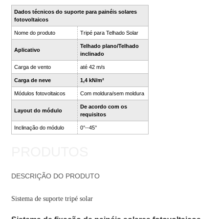
Dados técnicos do suporte para painéis solares
fotovoltaicos
Nome do produto
Tripé para Telhado Solar
Telhado plano/Telhado
Aplicativo
inclinado
Carga de vento
até 42 m/s
Carga de neve
1,4 kN/m²
Módulos fotovoltaicos
Com moldura/sem moldura
De acordo com os
Layout do módulo
requisitos
Inclinação do módulo
0°--45°
PRODUTOS
DESCRIÇÃO DO PRODUTO
Sistema de suporte tripé solar