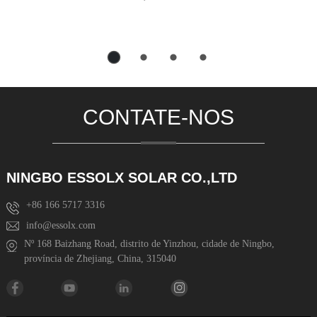
CONTATE-NOS
NINGBO ESSOLX SOLAR CO.,LTD
+86 166 5717 3316
info@essolx.com
Nº 168 Baizhang Road, distrito de Yinzhou, cidade de Ningbo,
província de Zhejiang, China, 315040