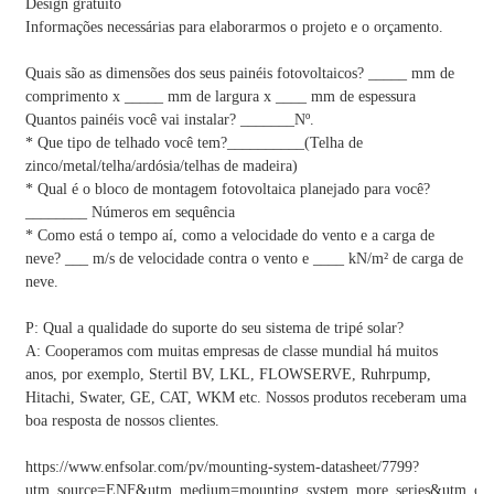
Design gratuito
Informações necessárias para elaborarmos o projeto e o orçamento.
Quais são as dimensões dos seus painéis fotovoltaicos? _____ mm de
comprimento x _____ mm de largura x ____ mm de espessura
Quantos painéis você vai instalar? _______Nº.
* Que tipo de telhado você tem?__________(Telha de
zinco/metal/telha/ardósia/telhas de madeira)
* Qual é o bloco de montagem fotovoltaica planejado para você?
________ Números em sequência
* Como está o tempo aí, como a velocidade do vento e a carga de
neve? ___ m/s de velocidade contra o vento e ____ kN/m² de carga de
neve.
P: Qual a qualidade do suporte do seu sistema de tripé solar?
A: Cooperamos com muitas empresas de classe mundial há muitos
anos, por exemplo, Stertil BV, LKL, FLOWSERVE, Ruhrpump,
Hitachi, Swater, GE, CAT, WKM etc. Nossos produtos receberam uma
boa resposta de nossos clientes.
https://www.enfsolar.com/pv/mounting-system-datasheet/7799?
utm_source=ENF&utm_medium=mounting_system_more_series&utm_camp