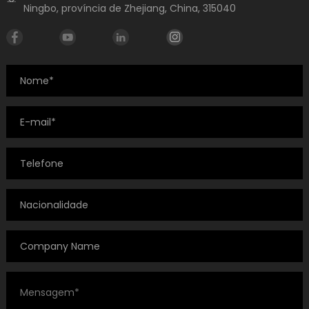
Ningbo, província de Zhejiang, China, 315040