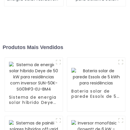
híbrido de 50 kW com
híbrido residencial de
energia renovável
alta tensão de 20 kWh
Produtos Mais Vendidos
Bateria solar de
parede Essolx de 5
Sistema de energia
kWh para
solar híbrido Deye
residências
de 50 kW para
residências com
inversor SUN-50K-
SG01HP3-EU-BM4