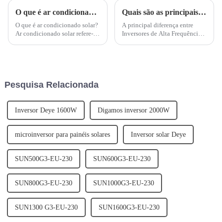
O que é ar condicionado solar?Tipos de ar condicionado solar fotovoltaico
Quais são as principais diferenças entre inversor de alta frequência e inversor de frequência de potência?
O que é ar condicionado solar?
A principal diferença entre
Ar condicionado solar refere-se
Inversores de Alta Frequência e
a qualquer sistema de ar
Inversores de Frequência de
condicionado (refrigeração)
Potência está na faixa de
que utilize energia solar –
frequência. Os Inversores de
Wikipédia. Isso pode ser feito
Alta Frequência operam em
por meio de...
frequências acima de 10 kHz,
Pesquisa Relacionada
enquanto os Inversores de
Frequência de Potência...
Inversor Deye 1600W
Digamos inversor 2000W
microinversor para painéis solares
Inversor solar Deye
SUN500G3-EU-230
SUN600G3-EU-230
SUN800G3-EU-230
SUN1000G3-EU-230
SUN1300 G3-EU-230
SUN1600G3-EU-230