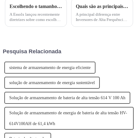
Escolhendo o tamanho certo de bateria para necessidades de armazenamento de energia
Quais são as principais diferenças entre inversor de alta frequência e inversor de frequência de potência?
A Essolx lançou recentemente
A principal diferença entre
diretrizes sobre como escolher
Inversores de Alta Frequência e
o tamanho certo de bateria para
Inversores de Frequência de
necessidades de
Potência está na faixa de
armazenamento de energia.
frequência. Os Inversores de
Aconselhamos os clientes a
Alta Frequência operam em
considerar fatores como
frequências acima de 10 kHz,
Pesquisa Relacionada
consumo de energia, demanda
enquanto os Inversores de
de pico de energia e desi...
Frequência de Potência...
sistema de armazenamento de energia eficiente
solução de armazenamento de energia sustentável
Solução de armazenamento de bateria de alta tensão 614 V 100 Ah
Solução de armazenamento de energia de bateria de alta tensão HV-
614V100AH ​​de 61,4 kWh