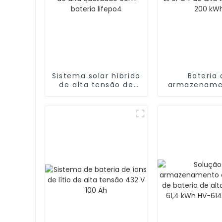
Sistema solar híbrido
Bateria 
de alta tensão de
armazename
50kw e 100kwh de
energia LiF
alta qualidade com
alta tensão
bateria lifepo4
kWh