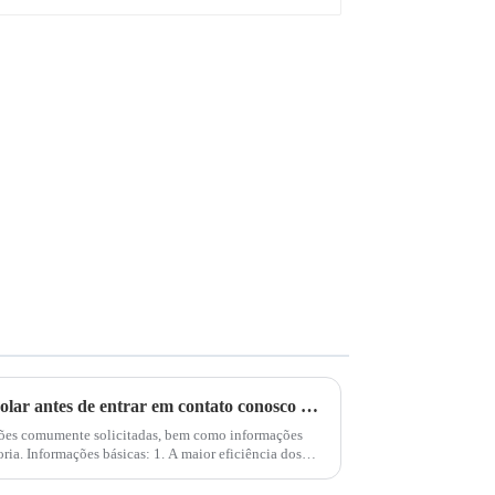
Obtenha dicas sobre energia solar antes de entrar em contato conosco para obter aconselhamento especializado
ções comumente solicitadas, bem como informações
ria. Informações básicas: 1. A maior eficiência dos
s...