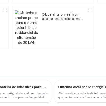
Obtenha o melhor
preço para sistema
solar híbrido
residencial de alta
tensão de 20 kWh
Principais fatores que afetam a vida útil da bateria de lítio: dicas para maior longevidade
cou um artigo destacando os principais
Abaixo está uma seleção de informa
fornecendo dicas para sua longevidade.
que precisamos para fornecer consulto
painéis pode ser alcançada quando ele