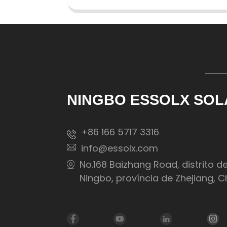
NINGBO ESSOLX SOL
+86 166 5717 3316
info@essolx.com
No.168 Baizhang Road, distrito d
Ningbo, província de Zhejiang, C