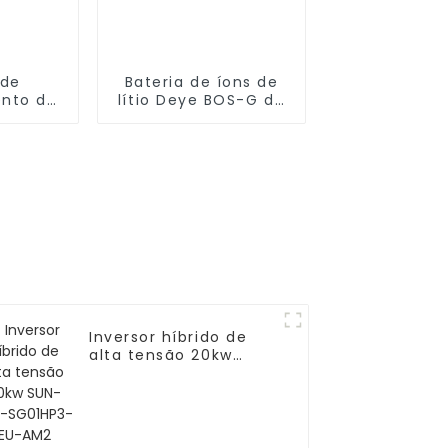
 de
Bateria de íons de
nto de
lítio Deye BOS-G de
bateria
alta tensão
o - 61,4
 100 Ah
Inversor híbrido de
alta tensão 20kw
SUN-20K-SG01HP3-EU-
AM2