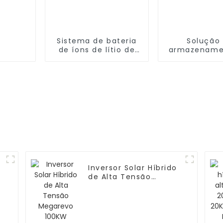
Sistema de bateria
Solução
de íons de lítio de
armazename
alta tensão 432 V
energia de 
100 Ah
de alta tensã
kWh HV-614 V
Inversor Solar Híbrido
de Alta Tensão
Megarevo 100KW