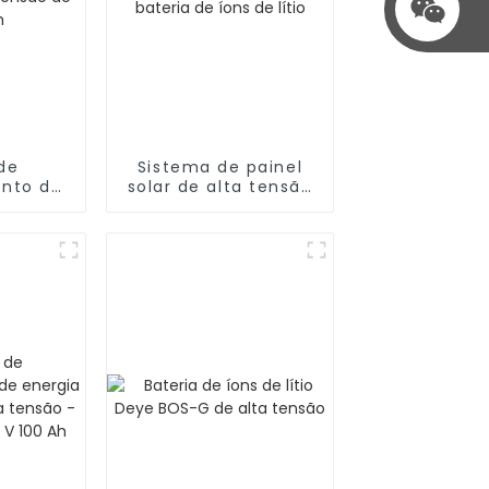
de
Sistema de painel
nto de
solar de alta tensão
ePO4 de
de 30 kW com
 de 200
bateria de íons de
lítio