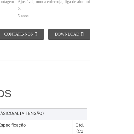
montagem
Ajustável, nunca enferruja, liga de alumíni
o.
5 anos
CONTATE-NOS
DOWNLOAD
OS
FÁSICO/ALTA TENSÃO)
Especificação
Qtd.
(Co