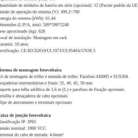
uantidade de módulos de bateria em série (opcional): 12 (Pacote padrão da UE
ensão de operação do sistema (V): 499,2~700
nergia do sistema (kWh): 61,44
imensões (L/P/A, mm): 589*590*2240
eso aproximado (kg): 628
ocal de instalação: Montagem em rack
arantia: 10 anos
ertificação: CE/IEC62619/UL1973/UL9540A/UN38.3
istema de montagem fotovoltaica
it de montagem de trilho e emenda de trilho: Parafuso AI6005 e SUS304.
raçadeiras intermediárias e finais: 35, 40, 45, 50 mm
uporte para telha asfáltica de 1,6 m (L) e parafuso de fixação opcionais
resilha e abraçadeira de cabo opcionais
lipe de aterramento e terminais opcionais
aixa de junção fotovoltaica
lassificação IP: IP65
ensão nominal: 1000 VCC
erminal do cabo de entrada: 4-6mm²