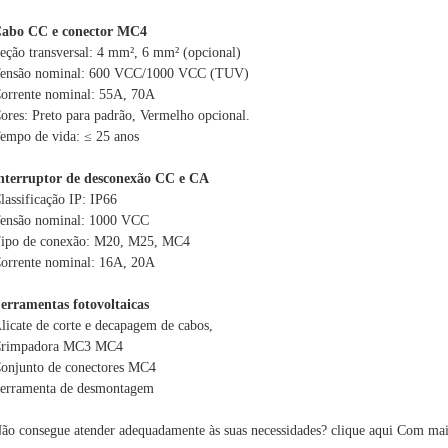
abo CC e conector MC4
eção transversal: 4 mm², 6 mm² (opcional)
ensão nominal: 600 VCC/1000 VCC (TUV)
orrente nominal: 55A, 70A
ores: Preto para padrão, Vermelho opcional.
empo de vida: ≤ 25 anos
nterruptor de desconexão CC e CA
lassificação IP: IP66
ensão nominal: 1000 VCC
ipo de conexão: M20, M25, MC4
orrente nominal: 16A, 20A
erramentas fotovoltaicas
licate de corte e decapagem de cabos,
rimpadora MC3 MC4
onjunto de conectores MC4
erramenta de desmontagem
ão consegue atender adequadamente às suas necessidades?
clique aqui
Com mais