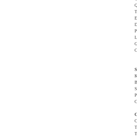
Q
T
E
D
P
L
G
C
S
K
B
S
P
C
C
C
T
T