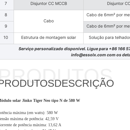
7
Disjuntor CC MCCB
Disjuntor C
8
Cabo de 6mm² por met
Cabo
9
Cabo de 6mm² por met
10
Estrutura de montagem solar
Solução para telhados
Serviço personalizado disponível. Ligue para +86 166 5
info@essolx.com com os deta
PRODUTOS
PRODUTOS
DESCRIÇÃO
ódulo solar Jinko Tiger Neo tipo N de 580 W
otência máxima (em watts): 580 W
ensão máxima de potência: 42,59 V
orrente de potência máxima: 13,62 A