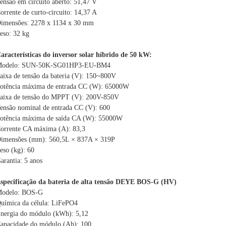
ensão em circuito aberto: 51,47 V
orrente de curto-circuito: 14,37 A
imensões: 2278 x 1134 x 30 mm
eso: 32 kg
aracterísticas do inversor solar híbrido de 50 kW:
odelo: SUN-50K-SG01HP3-EU-BM4
aixa de tensão da bateria (V): 150~800V
otência máxima de entrada CC (W): 65000W
aixa de tensão do MPPT (V): 200V-850V
ensão nominal de entrada CC (V): 600
otência máxima de saída CA (W): 55000W
orrente CA máxima (A): 83,3
imensões (mm): 560,5L × 837A × 319P
eso (kg): 60
arantia: 5 anos
specificação da bateria de alta tensão DEYE BOS-G (HV)
odelo: BOS-G
uímica da célula: LiFePO4
nergia do módulo (kWh): 5,12
apacidade do módulo (Ah): 100