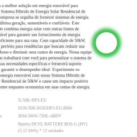
 a melhor solução em energia renovável para
o Sistema Híbrido de Energia Solar Residencial de
mpresa se orgulha de fornecer sistemas de energia
ltima geração, sustentáveis ​​e confiáveis. Este
do combina energia solar com outras fontes de
ável para garantir um fornecimento de energia
 eficiente para sua casa. Com capacidade de 50kW,
é perfeito para residências que buscam reduzir sua
bono e diminuir seus custos de energia. Nossa equipe
tas trabalhará com você para personalizar o sistema de
as necessidades específicas e fornecerá suporte
 garantir o desempenho ideal. Experimente os
 energia renovável com nosso Sistema Híbrido de
r Residencial de 50kW e cause um impacto positivo
ente enquanto economiza em suas contas de energia.
X-50K-HP3-EU
SUN-50K-SG01HP3-EU-BM4
s
JKM-580N-72HL-4BDV
Bateria DEYE BATTERY BOS-G (HV)
(5,12 kWh) * 12 unidades