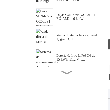
tensão de 18 kW...
Deye SUN-6.6K-OG03LP1-
EU-AM2 – 6,6 kW...
Venda direta da fábrica, nível
1, grau A, 71...
Bateria de lítio LiFePO4 de
15 kWh, 51,2 V, 3...
Deye 125kW SUN-125k-
SG02HP3-EU-GM10 |...
Deye SUN-18K-SG01LP2-
US-AM3-P: 18kW S...