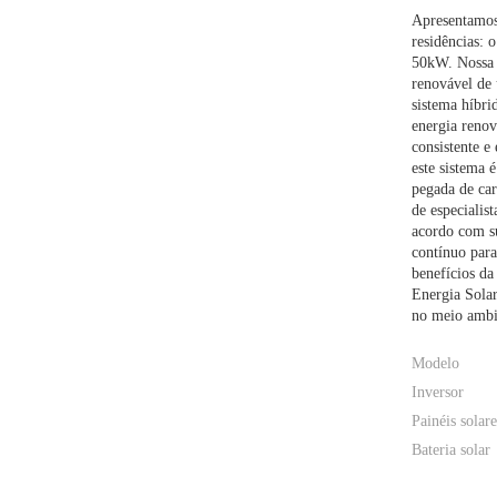
Apresentamos
residências: 
50kW. Nossa e
renovável de ú
sistema híbri
energia renov
consistente e
este sistema 
pegada de car
de especialis
acordo com su
contínuo para
benefícios da
Energia Sola
no meio ambi
Modelo
Inversor
Painéis solare
Bateria solar