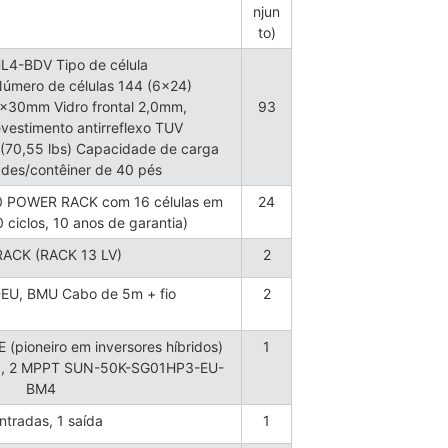
njun
to)
4-BDV Tipo de célula
 Número de células 144 (6×24)
30mm Vidro frontal 2,0mm,
93
vestimento antirreflexo TUV
(70,55 lbs) Capacidade de carga
ades/contêiner de 40 pés
00 POWER RACK com 16 células em
24
 ciclos, 10 anos de garantia)
ACK (RACK 13 LV)
2
U, BMU Cabo de 5m + fio
2
E (pioneiro em inversores híbridos)
1
 c, 2 MPPT SUN-50K-SG01HP3-EU-
BM4
ntradas, 1 saída
1