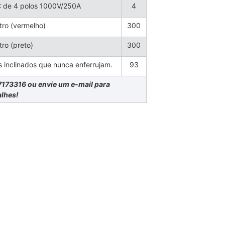
C de 4 polos 1000V/250A
4
ro (vermelho)
300
ro (preto)
300
 inclinados que nunca enferrujam.
93
7173316 ou envie um e-mail para
lhes!