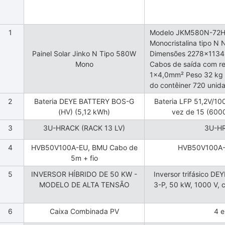
1
Modelo JKM580N-72HL
Monocristalina tipo N
Painel Solar Jinko N Tipo 580W
Dimensões 2278×1134×
Mono
Cabos de saída com re
1×4,0mm² Peso 32 kg 
do contêiner 720 unid
2
Bateria DEYE BATTERY BOS-G
Bateria LFP 51,2V/1
(HV) (5,12 kWh)
vez de 15 (6000
3
3U-HRACK (RACK 13 LV)
3U-HR
4
HVB50V100A-EU, BMU Cabo de
HVB50V100A-E
5m + fio
5
INVERSOR HÍBRIDO DE 50 KW -
Inversor trifásico DEY
MODELO DE ALTA TENSÃO
3-P, 50 kW, 1000 V,
6
Caixa Combinada PV
4 e