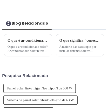
1,5 HP, 1 tonelada,
DC48 V, fora da
rede, para
residências
Blog Relacionado
O que é ar condicionado solar?Tipos de ar condicionado solar fotovoltaico
O que significa "conectado à rede"?
O que é ar condicionado solar?
A maioria das casas opta por
Ar condicionado solar refere-se
instalar sistemas solares
a qualquer sistema de ar
fotovoltaicos "conectados à
condicionado (refrigeração)
rede". Esse tipo de sistema
que utilize energia solar –
oferece uma série de grandes
Wikipédia. Isso pode ser feito
benefícios, não apenas para o
por meio de...
proprietário, mas também para
Pesquisa Relacionada
a comunidade e o meio
ambiente...
Painel Solar Jinko Tiger Neo Tipo N de 580 W
Sistema de painel solar híbrido off-grid de 6 kW