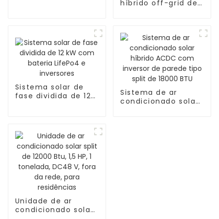
híbrido off-grid de
dividida de 12 kW
3,5 kW, 120/240 V,
com bateria de 20
saída de energia
kWh
dupla, sistema solar
de fase dividida
Sistema solar de
Sistema de ar
fase dividida de 12
condicionado solar
kW com bateria
híbrido ACDC com
LifePo4 e inversores
inversor de parede
tipo split de 18000
BTU
Unidade de ar
condicionado solar
split de 12000 Btu,