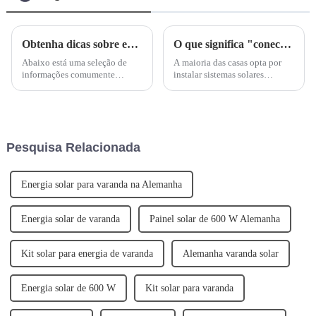
Obtenha dicas sobre energia solar antes de entrar em contato conosco para obter aconselhamento especializado
O que significa "conectado à rede"?
Abaixo está uma seleção de
A maioria das casas opta por
informações comumente
instalar sistemas solares
solicitadas, bem como
fotovoltaicos "conectados à
informações que precisamos
rede". Esse tipo de sistema
para fornecer consultoria.
oferece uma série de grandes
Informações básicas: 1. A maior
benefícios, não apenas para o
eficiência dos painéis pode ser
proprietário, mas também para
Pesquisa Relacionada
alcançada quando eles...
a comunidade e o meio
ambiente...
Energia solar para varanda na Alemanha
Energia solar de varanda
Painel solar de 600 W Alemanha
Kit solar para energia de varanda
Alemanha varanda solar
Energia solar de 600 W
Kit solar para varanda