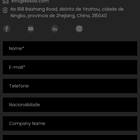
info@essolx.com
No.168 Baizhang Road, distrito de Yinzhou, cidade de
Ningbo, província de Zhejiang, China, 315040