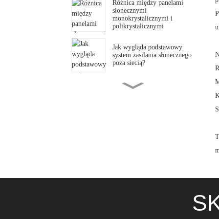
Różnica między panelami
słonecznymi
P
monokrystalicznymi i
polikrystalicznymi
u
Jak wygląda podstawowy
N
system zasilania słonecznego
poza siecią?
R
M
Czy hybrydowy system
K
fotowoltaiczny o mocy 5 kW
wystarczy do zasilania domu?
S
Czy hybrydowy system
T
solarny może być używany
do zasilania klimatyzatora?
m
Dlaczego limit wysokości dla
falowników słonecznych
wynosi zazwyczaj poniżej
4000 m.
SK
Czym jest klimatyzacja
słoneczna? Rodzaje