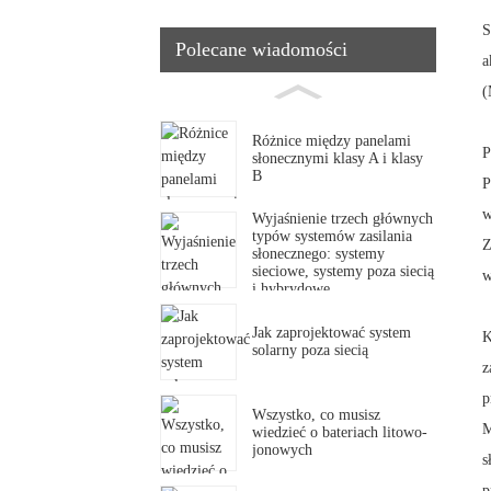
S
Polecane wiadomości
a
(
Różnice między panelami
P
słonecznymi klasy A i klasy
B
P
w
Wyjaśnienie trzech głównych
typów systemów zasilania
Z
słonecznego: systemy
sieciowe, systemy poza siecią
w
i hybrydowe
Jak zaprojektować system
K
solarny poza siecią
z
p
Wszystko, co musisz
M
wiedzieć o bateriach litowo-
jonowych
s
p