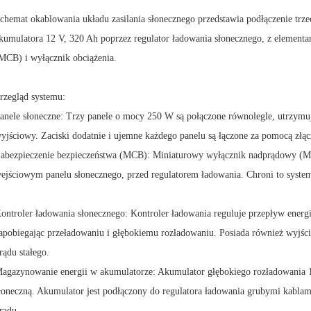
chemat okablowania układu zasilania słonecznego przedstawia podłączenie t
kumulatora 12 V, 320 Ah poprzez regulator ładowania słonecznego, z element
MCB) i wyłącznik obciążenia.
rzegląd systemu:
anele słoneczne: Trzy panele o mocy 250 W są połączone równolegle, utrzymuj
yjściowy. Zaciski dodatnie i ujemne każdego panelu są łączone za pomocą złąc
abezpieczenie bezpieczeństwa (MCB): Miniaturowy wyłącznik nadprądowy (MC
ejściowym panelu słonecznego, przed regulatorem ładowania. Chroni to syste
ontroler ładowania słonecznego: Kontroler ładowania reguluje przepływ ener
apobiegając przeładowaniu i głębokiemu rozładowaniu. Posiada również wyjści
rądu stałego.
agazynowanie energii w akumulatorze: Akumulator głębokiego rozładowania
łoneczną. Akumulator jest podłączony do regulatora ładowania grubymi kablami
rądu.