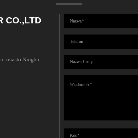
 CO.,LTD
u, miasto Ningbo,