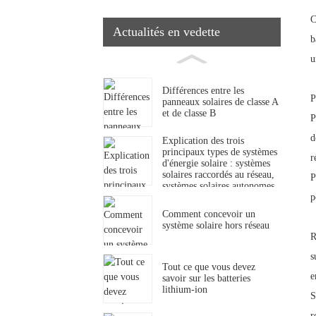
C
Actualités en vedette
b
u
Différences entre les
P
panneaux solaires de classe A
et de classe B
P
d
Explication des trois
principaux types de systèmes
r
d'énergie solaire : systèmes
solaires raccordés au réseau,
P
systèmes solaires autonomes
et systèmes solaires hybrides
p
Comment concevoir un
système solaire hors réseau
R
s
Tout ce que vous devez
e
savoir sur les batteries
lithium-ion
S
r