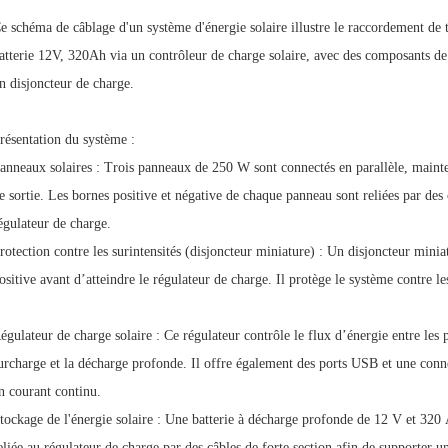
e schéma de câblage d'un système d'énergie solaire illustre le raccordement d
atterie 12V, 320Ah via un contrôleur de charge solaire, avec des composants de
n disjoncteur de charge.
résentation du système :
anneaux solaires : Trois panneaux de 250 W sont connectés en parallèle, mainte
e sortie. Les bornes positive et négative de chaque panneau sont reliées par des
égulateur de charge.
rotection contre les surintensités (disjoncteur miniature) : Un disjoncteur miniat
ositive avant d’atteindre le régulateur de charge. Il protège le système contre les 
égulateur de charge solaire : Ce régulateur contrôle le flux d’énergie entre les pa
urcharge et la décharge profonde. Il offre également des ports USB et une conne
n courant continu.
tockage de l'énergie solaire : Une batterie à décharge profonde de 12 V et 320 A
eliée au régulateur de charge par des câbles de forte section afin de supporter un