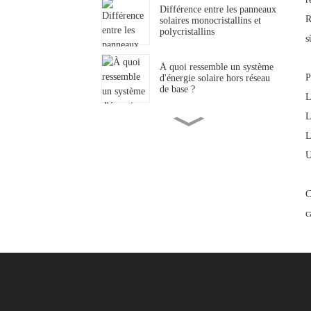
Différence entre les panneaux
R
solaires monocristallins et
polycristallins
s
À quoi ressemble un système
P
d'énergie solaire hors réseau
de base ?
L
L
Un système solaire hybride
L
de 5 kW peut-il suffire à
alimenter une maison ?
U
Un système solaire hybride
C
peut-il alimenter un
climatiseur ?
c
Pourquoi la limite d'altitude
des onduleurs solaires est-elle
généralement inférieure à
4000 m ?
Qu’est-ce que la climatisation
solaire ? Types de