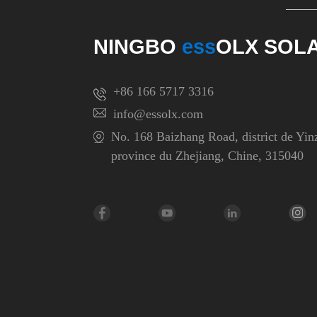
climatiseurs solaires
photovoltaïques
NINGBO
ess
OLX SOLA
+86 166 5717 3316
info@essolx.com
No. 168 Baizhang Road, district de Yin
province du Zhejiang, Chine, 315040