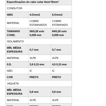
Especificações do cabo solar 4mm²/6mm²
CONDUTOR
AWG
4.Omm2
6.Omm2
COBRE
COBRE
MATERIAL
ESTANHADO5
ESTANHADO
TAMANHO
56/0,28 solo
84/0,28 solo
COND.
0,008 mm
0,008 mm
ISOLAMENTO
MÍN. MÉDIA
0,7 mm
0,7 mm
ESPESSURA
MATERIAL
XLPE
XLPE
0.D.
3,9 0,15 mm
4,5 0,15 mm
NÃO.
IC
IC
COR
PRETO
PRETO
JAQUETA
MÍN. MÉDIA
0,8 mm
0,8 mm
ESPESSURA
MATERIAL
XLPE
XLPE