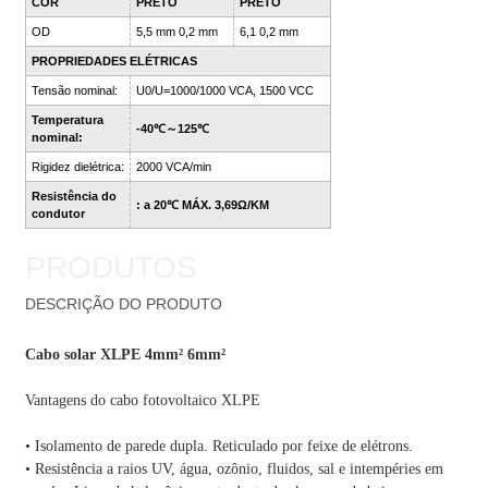
COR
PRETO
PRETO
OD
5,5 mm 0,2 mm
6,1 0,2 mm
PROPRIEDADES ELÉTRICAS
Tensão nominal:
U0/U=1000/1000 VCA, 1500 VCC
Temperatura
-40℃～125℃
nominal:
Rigidez dielétrica:
2000 VCA/min
Resistência do
: a 20℃ MÁX. 3,69Ω/KM
condutor
PRODUTOS
DESCRIÇÃO DO PRODUTO
Cabo solar XLPE 4mm² 6mm²
Vantagens do cabo fotovoltaico XLPE
• Isolamento de parede dupla. Reticulado por feixe de elétrons.
• Resistência a raios UV, água, ozônio, fluidos, sal e intempéries em