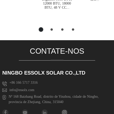
12000 BTU, 18000
BTU, 48 V CC...
CONTATE-NOS
NINGBO ESSOLX SOLAR CO.,LTD
+86 166 5717 3316
info@essolx.com
Nº 168 Baizhang Road, distrito de Yinzhou, cidade de Ningbo,
província de Zhejiang, China, 315040