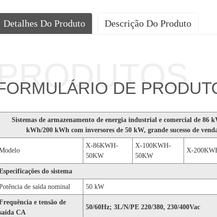
Detalhes Do Produto
Descrição Do Produto
PRODUTOS
FORMULÁRIO DE PRODUT
Sistemas de armazenamento de energia industrial e comercial de 86 
kWh/200 kWh com inversores de 50 kW, grande sucesso de venda
X-86KWH-
X-100KWH-
Modelo
X-200KW
50KW
50KW
Especificações do sistema
Potência de saída nominal
50 kW
Frequência e tensão de
50/60Hz; 3L/N/PE 220/380, 230/400Vac
saída CA