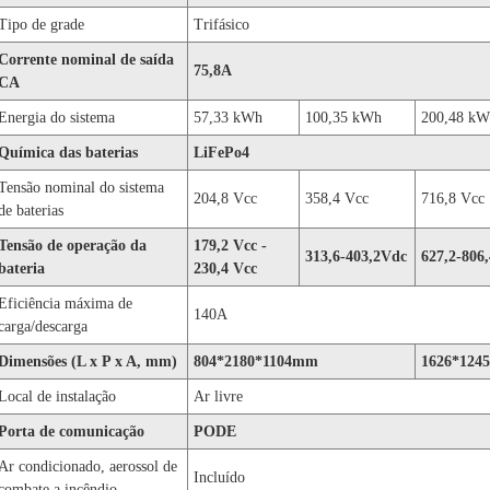
Tipo de grade
Trifásico
Corrente nominal de saída
75,8A
CA
Energia do sistema
57,33 kWh
100,35 kWh
200,48 kW
Química das baterias
LiFePo4
Tensão nominal do sistema
204,8 Vcc
358,4 Vcc
716,8 Vcc
de baterias
Tensão de operação da
179,2 Vcc -
313,6-403,2Vdc
627,2-806
bateria
230,4 Vcc
Eficiência máxima de
140A
carga/descarga
Dimensões (L x P x A, mm)
804*2180*1104mm
1626*124
Local de instalação
Ar livre
Porta de comunicação
PODE
Ar condicionado, aerossol de
Incluído
combate a incêndio