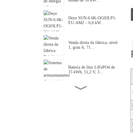
tensão de 18 kW...
Deye SUN-6.6K-OG03LP1-
EU-AM2 – 6,6 kW...
Venda direta da fábrica, nível
1, grau A, 71...
Bateria de lítio LiFePO4 de
15 kWh, 51,2 V, 3...
Deye 125kW SUN-125k-
SG02HP3-EU-GM10 |...
Deye SUN-18K-SG01LP2-
US-AM3-P: 18kW S...