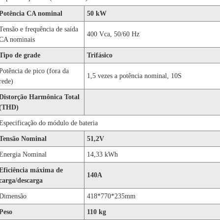
Potência CA nominal
50 kW
Tensão e frequência de saída
400 Vca, 50/60 Hz
CA nominais
Tipo de grade
Trifásico
Potência de pico (fora da
1,5 vezes a potência nominal, 10S
rede)
Distorção Harmônica Total
(THD)
Especificação do módulo de bateria
Tensão Nominal
51,2V
Energia Nominal
14,33 kWh
Eficiência máxima de
140A
carga/descarga
Dimensão
418*770*235mm
Peso
110 kg