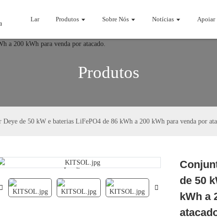
Lar
Produtos
Sobre Nós
Notícias
Apoiar
Produtos
r Deye de 50 kW e baterias LiFePO4 de 86 kWh a 200 kWh para venda por ata
Conjun
Loading...
Loading...
de 50 k
kWh a 
atacado