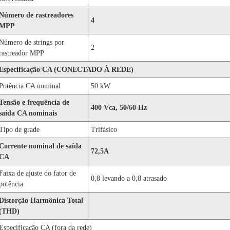
Número de rastreadores
4
MPP
Número de strings por
2
rastreador MPP
Especificação CA (CONECTADO À REDE)
Potência CA nominal
50 kW
Tensão e frequência de
400 Vca, 50/60 Hz
saída CA nominais
Tipo de grade
Trifásico
Corrente nominal de saída
72,5A
CA
Faixa de ajuste do fator de
0,8 levando a 0,8 atrasado
potência
Distorção Harmônica Total
(THD)
Especificação CA (fora da rede)