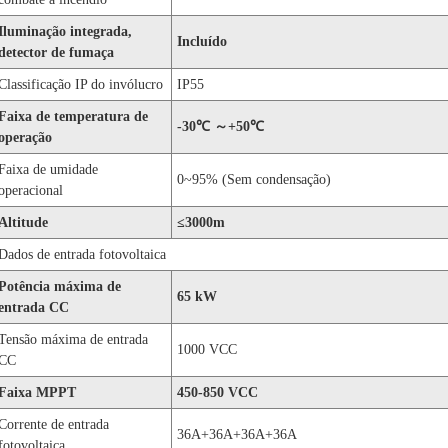
Iluminação integrada,
Incluído
detector de fumaça
Classificação IP do invólucro
IP55
Faixa de temperatura de
-30
℃
～
+50
℃
operação
Faixa de umidade
0~95% (Sem condensação)
operacional
Altitude
≤3000m
Dados de entrada fotovoltaica
Potência máxima de
65 kW
entrada CC
Tensão máxima de entrada
1000 VCC
CC
Faixa MPPT
450-850 VCC
Corrente de entrada
36A+36A+36A+36A
fotovoltaica