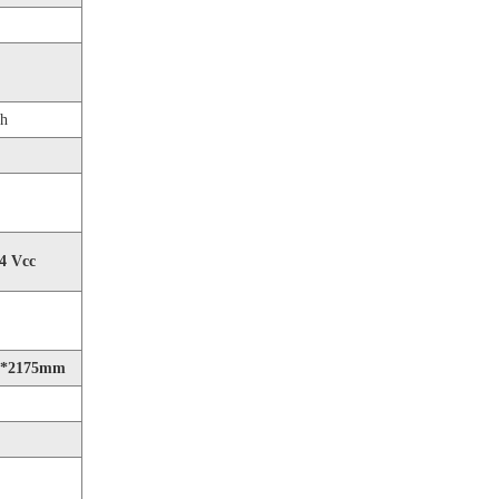
h
,4 Vcc
5*2175mm