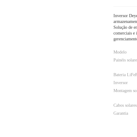
Inversor Dey
armazenament
Solução de en
comerciais e i
gerenciamento
Modelo
Painéis solare
Bateria LiFe
Inversor
Montagem so
Cabos solares
Garantia