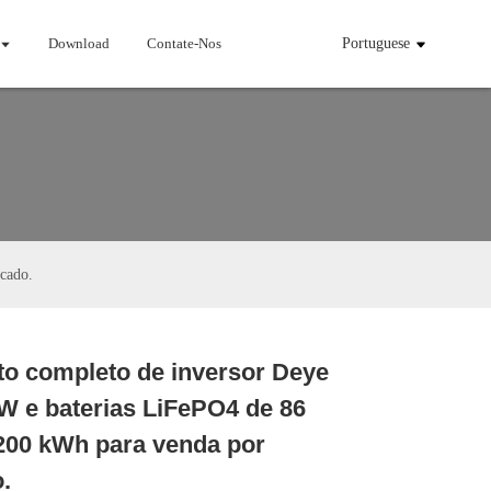
Download
Contate-Nos
Portuguese
cado.
to completo de inversor Deye
Loading...
Loading...
W e baterias LiFePO4 de 86
200 kWh para venda por
.