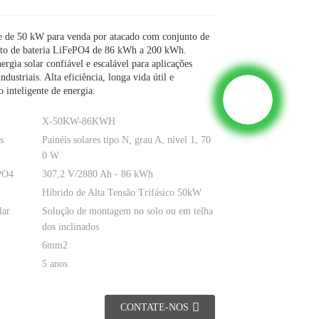
e de 50 kW para venda por atacado com conjunto de
o de bateria LiFePO4 de 86 kWh a 200 kWh.
ergia solar confiável e escalável para aplicações
ndustriais. Alta eficiência, longa vida útil e
 inteligente de energia.
X-50KW-86KWH
s
Painéis solares tipo N, grau A, nível 1, 70
0 W
PO4
307,2 V/2880 Ah - 86 kWh
Híbrido de Alta Tensão Trifásico 50kW
lar
Solução de montagem no solo ou em telha
dos inclinados
6mm2
5 anos
CONTATE-NOS