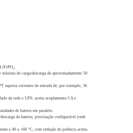
o/LiFePO₄.
ade máxima de carga/descarga de aproximadamente 50
 suporta correntes de entrada de, por exemplo, 36
olado da rede e UPS; aceita acoplamento CA e
unidades de bateria em paralelo.
descarga da bateria; priorização configurável (rede
biente (-40 a +60 °C, com redução de potência acima