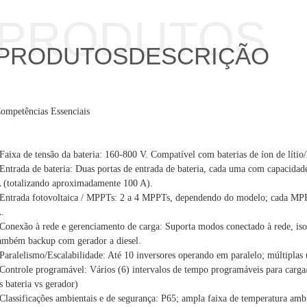
PRODUTOS
PRODUTOS
DESCRIÇÃO
ompetências Essenciais
Faixa de tensão da bateria: 160-800 V. Compatível com baterias de íon de líti
Entrada de bateria: Duas portas de entrada de bateria, cada uma com capacid
 (totalizando aproximadamente 100 A).
Entrada fotovoltaica / MPPTs: 2 a 4 MPPTs, dependendo do modelo; cada MPPT
.
Conexão à rede e gerenciamento de carga: Suporta modos conectado à rede, is
ambém backup com gerador a diesel.
Paralelismo/Escalabilidade: Até 10 inversores operando em paralelo; múltiplas 
Controle programável: Vários (6) intervalos de tempo programáveis ​​para carga/
s bateria vs gerador)
Classificações ambientais e de segurança: P65; ampla faixa de temperatura am