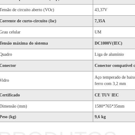
Tensão de circuito aberto (VOc)
43,37V
Corrente de curto-circuito (Isc)
7,35A
Grau celular
UM
Tensão máxima do sistema
DC1000V(IEC)
Quadro
Liga de alumínio
Conector
Conector compatível
Aço temperado de baixo
Vidro
ferro com 3,2 mm
Certificado
CE TUV IEC
Dimensão (mm)
1580*765*35mm
Peso (kg)
9,6 kg