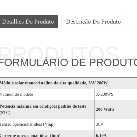
Detalhes Do Produto
Descrição Do Produto
PRODUTOS
FORMULÁRIO DE PRODUT
Módulo solar monocristalino de alta qualidade, 36V 200W
Número do modelo
X-200WS
Potência máxima em condições padrão de teste
200 Watts
(STC)
Tensão operacional ideal (Vmp)
36V
Corrente operacional ideal (Imp)
6.10A