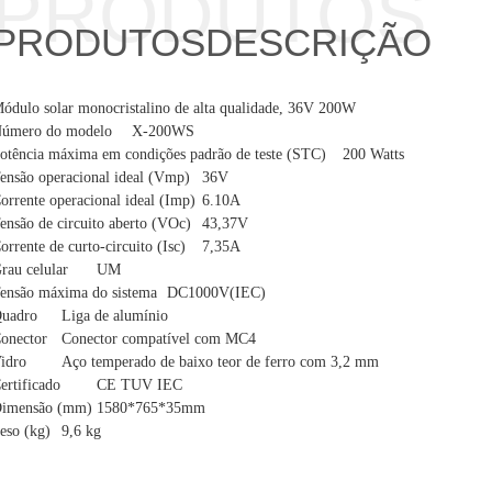
PRODUTOS
PRODUTOS
DESCRIÇÃO
ódulo solar monocristalino de alta qualidade, 36V 200W
úmero do modelo
X-200WS
otência máxima em condições padrão de teste (STC)
200 Watts
ensão operacional ideal (Vmp)
36V
orrente operacional ideal (Imp)
6.10A
ensão de circuito aberto (VOc)
43,37V
orrente de curto-circuito (Isc)
7,35A
rau celular
UM
ensão máxima do sistema
DC1000V(IEC)
uadro
Liga de alumínio
onector
Conector compatível com MC4
idro
Aço temperado de baixo teor de ferro com 3,2 mm
ertificado
CE TUV IEC
imensão (mm)
1580*765*35mm
eso (kg)
9,6 kg