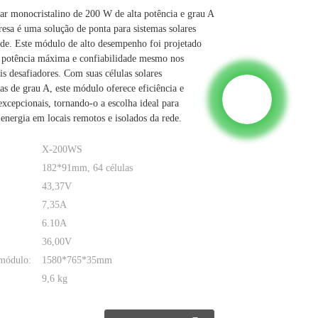
r monocristalino de 200 W de alta potência e grau A
esa é uma solução de ponta para sistemas solares
ede. Este módulo de alto desempenho foi projetado
r potência máxima e confiabilidade mesmo nos
s desafiadores. Com suas células solares
as de grau A, este módulo oferece eficiência e
excepcionais, tornando-o a escolha ideal para
 energia em locais remotos e isolados da rede.
X-200WS
182*91mm, 64 células
43,37V
7,35A
6.10A
36,00V
módulo:
1580*765*35mm
9,6 kg