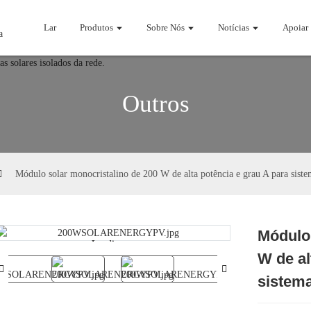
Lar
Produtos
Sobre Nós
Notícias
Apoiar
Outros
Módulo solar monocristalino de 200 W de alta potência e grau A para sistem
Módulo 
Loading...
Loading...
W de al
sistema