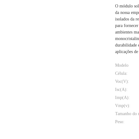
O módulo sola
da nossa empr
isolados da r
para fornece
ambientes mai
monocristalin
durabilidade 
aplicações de
Modelo
Célula:
Voc(V):
Isc(A):
Imp(A):
Vmp(v):
Tamanho do 
Peso: