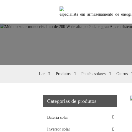
Lar
Produtos
Painéis solares
Outros
Categorias de produtos
Loading...
Loading...
Bateria solar
Inversor solar