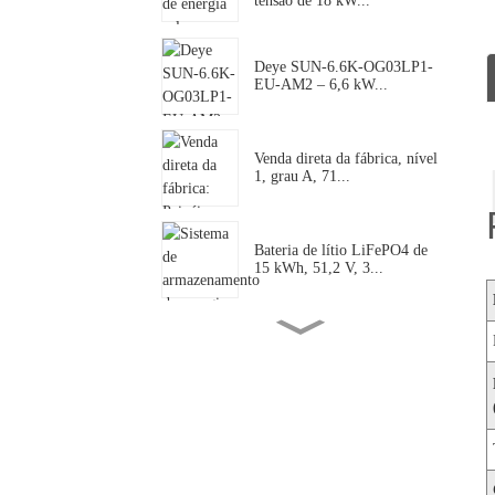
tensão de 18 kW...
Deye SUN-6.6K-OG03LP1-
EU-AM2 – 6,6 kW...
Venda direta da fábrica, nível
1, grau A, 71...
Bateria de lítio LiFePO4 de
15 kWh, 51,2 V, 3...
Deye 125kW SUN-125k-
SG02HP3-EU-GM10 |...
Deye SUN-18K-SG01LP2-
US-AM3-P: 18kW S...