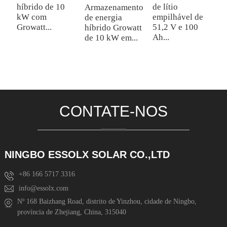
híbrido de 10
de lítio
Armazenamento
M
kW com
empilhável de
de energia
L
Growatt...
51,2 V e 100
híbrido Growatt
c
Ah...
de 10 kW em...
h
Ol
CONTATE-NOS
NINGBO ESSOLX SOLAR CO.,LTD
+86 166 5717 3316
info@essolx.com
Nº 168 Baizhang Road, distrito de Yinzhou, cidade de Ningbo,
província de Zhejiang, China, 315040