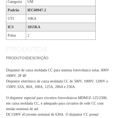
Categoria
UM
Padrão
IEC60947-2
UTI
10KA
ICS
1015KA
Polos
2
PRODUTOS
PRODUTOS
DESCRIÇÃO
Disjuntor de caixa moldada CC para sistema fotovoltaico solar, 600V
1000V, 2P 4P
Disjuntor eletrônico de caixa moldada CC de 500V, 1000V, 1200V e
1500V, 63A, 80A, 100A, 125A, 200A e 250A.
O disjuntor especial para circuitos fotovoltaicos MDM1Z-125/2300,
em caixa moldada CC, é adequado para circuitos de rede CC com
tensão nominal de até
DC1500V e
Corrente nominal de 630A. O disjuntor CC possui