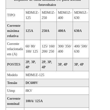
fotovoltaico
MDM1Z-
MDM1Z-
MDM1Z-
MDM1Z-
TIPO
125
250
400
630
Corrente
máxima
125A
250A
400A
630A
relativa
Corrente
60/ 80/
125/ 160/
300/ 350/
400/ 500/
relacionada
100/ 125
200/ 250
400
630
em (A)
2P, 3P,
2P, 3P,
POSTES
3P, 4P
3P, 4P
4P
4P
Modelo
MDM1Z-125
Tensão
DC600V
Uimp
8KV
Corrente
100A/ 125A
nominal