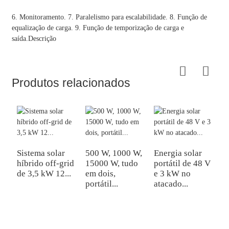
6. Monitoramento. 7. Paralelismo para escalabilidade. 8. Função de 
equalização de carga. 9. Função de temporização de carga e 
saída.
Descrição
Produtos relacionados
Sistema solar
500 W, 1000 W,
Energia solar
híbrido off-grid
15000 W, tudo
portátil de 48 V
D
de 3,5 kW 12...
em dois,
e 3 kW no
6
portátil...
atacado...
O
A