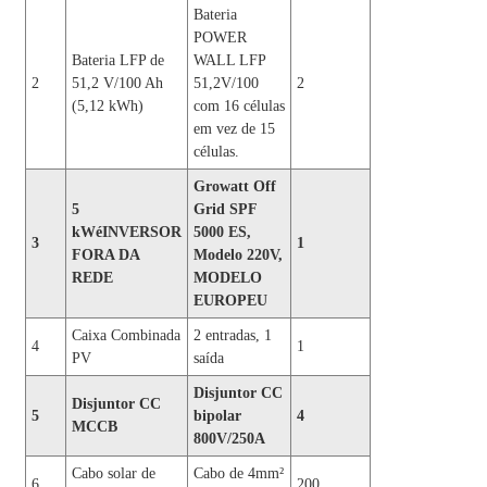
Bateria
POWER
Bateria LFP de
WALL LFP
2
51,2 V/100 Ah
51,2V/100
2
(5,12 kWh)
com 16 células
em vez de 15
células.
Growatt Off
5
Grid SPF
kW
é
INVERSOR
5000 ES,
3
1
FORA DA
Modelo 220V,
REDE
MODELO
EUROPEU
Caixa Combinada
2 entradas, 1
4
1
PV
saída
Disjuntor CC
Disjuntor CC
5
bipolar
4
MCCB
800V/250A
Cabo solar de
Cabo de 4mm²
6
200